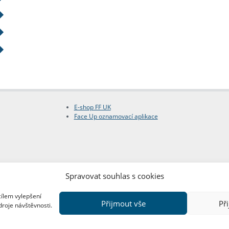
E-shop FF UK
Face Up oznamovací aplikace
Spravovat souhlas s cookies
cílem vylepšení
Přijmout vše
Př
droje návštěvnosti.
Copyright © FF UK 2026
Design:
Red Peppers