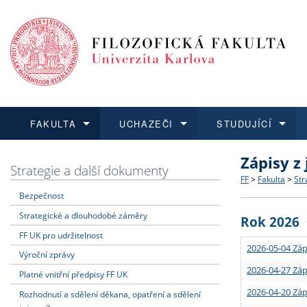
FAKULTA
UCHAZEČI
STUDUJÍCÍ
Zápisy z
FAKULTA
UCHAZEČI
STUDUJÍCÍ
VĚDA A VÝZKUM
ZAHRANIČÍ
Struktura a
Co studova
Bakalářsk
O vědě a 
Aktuální n
Strategie a další dokumenty
FF
>
Fakulta
>
Str
Bezpečnost
Dozvědět se více
Podat přihlášku
Dozvědět se více
Dozvědět se více
Dozvědět se více
Strategie 
Učitelské 
Doktorské
Akademické
Vyjíždějící
Strategické a dlouhodobé záměry
Rok 2026
Podpora a
Informace 
Rigorózní 
Granty a p
Přijíždějíc
FF UK pro udržitelnost
2026-05-04 Záp
Výroční zprávy
Absolventi
Vyjíždějíc
2026-04-27 Záp
Platné vnitřní předpisy FF UK
2026-04-20 Záp
Rozhodnutí a sdělení děkana, opatření a sdělení
Fakultní š