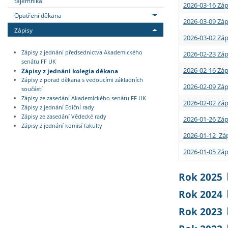
tajemníka
2026-03-16 Záp
Opatření děkana
2026-03-09 Záp
Zápisy
2026-03-02 Záp
Zápisy z jednání předsednictva Akademického
2026-02-23 Záp
senátu FF UK
2026-02-16 Záp
Zápisy z jednání kolegia děkana
Zápisy z porad děkana s vedoucími základních
2026-02-09 Záp
součástí
Zápisy ze zasedání Akademického senátu FF UK
2026-02-02 Záp
Zápisy z jednání Ediční rady
Zápisy ze zasedání Vědecké rady
2026-01-26 Záp
Zápisy z jednání komisí fakulty
2026-01-12 Záp
2026-01-05 Záp
Rok 2025
Rok 2024
Rok 2023