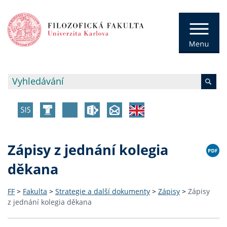
Zápisy z jednání kolegia
děkana
FF
>
Fakulta
>
Strategie a další dokumenty
>
Zápisy
>
Zápisy
z jednání kolegia děkana