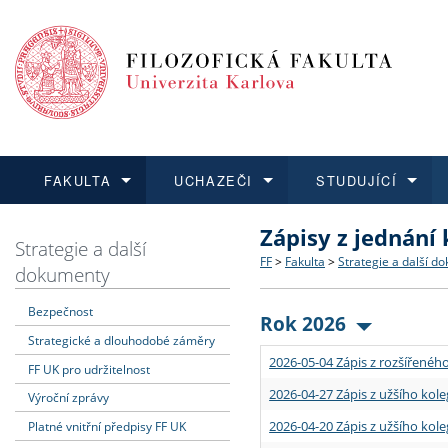
FAKULTA
UCHAZEČI
STUDUJÍCÍ
Zápisy z jednání
FAKULTA
UCHAZEČI
STUDUJÍCÍ
VĚDA A VÝZKUM
ZAHRANIČÍ
Struktura a historie
Co studovat a jak se přihlá
Bakalářské a magisterské
O vědě a výzkumu na FF
Aktuální nabídky a výběrov
Strategie a další
FF
>
Fakulta
>
Strategie a další d
dokumenty
Dozvědět se více
Podat přihlášku
Dozvědět se více
Dozvědět se více
Dozvědět se více
Strategie a další dokumen
Učitelské studijní program
Doktorské studium
Akademické kvalifikace
Vyjíždějící studenti
Bezpečnost
Rok 2026
Strategické a dlouhodobé záměry
Podpora a benefity pro z
Informace k průběhu přijím
Rigorózní řízení
Granty a projekty
Přijíždějící studenti
2026-05-04 Zápis z rozšířeného
FF UK pro udržitelnost
Absolventi fakulty
Vyjíždějící zaměstnanci
2026-04-27 Zápis z užšího kole
Výroční zprávy
2026-04-20 Zápis z užšího kole
Platné vnitřní předpisy FF UK
Fakultní školy FF UK