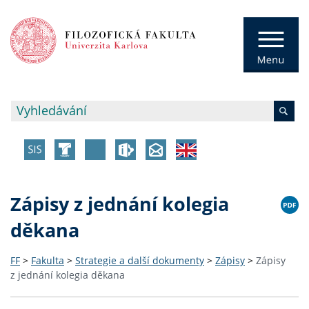
Zápisy z jednání kolegia
děkana
FF
>
Fakulta
>
Strategie a další dokumenty
>
Zápisy
>
Zápisy
z jednání kolegia děkana