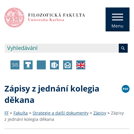
Zápisy z jednání kolegia
děkana
FF
>
Fakulta
>
Strategie a další dokumenty
>
Zápisy
>
Zápisy
z jednání kolegia děkana