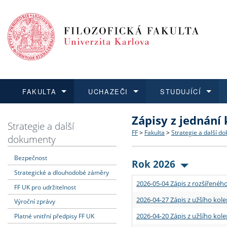
FAKULTA
UCHAZEČI
STUDUJÍCÍ
Zápisy z jednání
FAKULTA
UCHAZEČI
STUDUJÍCÍ
VĚDA A VÝZKUM
ZAHRANIČÍ
Struktura a historie
Co studovat a jak se přihlá
Bakalářské a magisterské
O vědě a výzkumu na FF
Aktuální nabídky a výběrov
Strategie a další
FF
>
Fakulta
>
Strategie a další d
dokumenty
Dozvědět se více
Podat přihlášku
Dozvědět se více
Dozvědět se více
Dozvědět se více
Strategie a další dokumen
Učitelské studijní program
Doktorské studium
Akademické kvalifikace
Vyjíždějící studenti
Bezpečnost
Rok 2026
Strategické a dlouhodobé záměry
Podpora a benefity pro z
Informace k průběhu přijím
Rigorózní řízení
Granty a projekty
Přijíždějící studenti
2026-05-04 Zápis z rozšířeného
FF UK pro udržitelnost
Absolventi fakulty
Vyjíždějící zaměstnanci
2026-04-27 Zápis z užšího kole
Výroční zprávy
2026-04-20 Zápis z užšího kole
Platné vnitřní předpisy FF UK
Fakultní školy FF UK