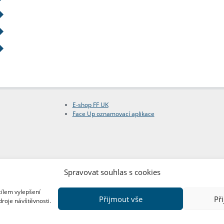
E-shop FF UK
Face Up oznamovací aplikace
Spravovat souhlas s cookies
cílem vylepšení
Přijmout vše
Př
droje návštěvnosti.
Copyright © FF UK 2026
Design:
Red Peppers