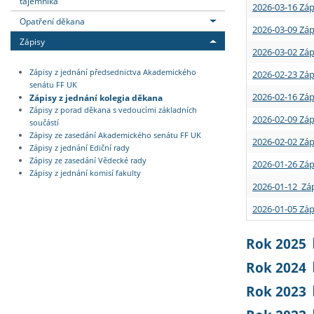
tajemníka
2026-03-16 Záp
Opatření děkana
2026-03-09 Záp
Zápisy
2026-03-02 Záp
Zápisy z jednání předsednictva Akademického
2026-02-23 Záp
senátu FF UK
2026-02-16 Záp
Zápisy z jednání kolegia děkana
Zápisy z porad děkana s vedoucími základních
2026-02-09 Záp
součástí
Zápisy ze zasedání Akademického senátu FF UK
2026-02-02 Záp
Zápisy z jednání Ediční rady
Zápisy ze zasedání Vědecké rady
2026-01-26 Záp
Zápisy z jednání komisí fakulty
2026-01-12 Záp
2026-01-05 Záp
Rok 2025
Rok 2024
Rok 2023