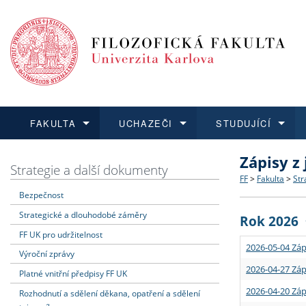
FAKULTA
UCHAZEČI
STUDUJÍCÍ
Zápisy z
FAKULTA
UCHAZEČI
STUDUJÍCÍ
VĚDA A VÝZKUM
ZAHRANIČÍ
Struktura a
Co studova
Bakalářsk
O vědě a 
Aktuální n
Strategie a další dokumenty
FF
>
Fakulta
>
Str
Bezpečnost
Dozvědět se více
Podat přihlášku
Dozvědět se více
Dozvědět se více
Dozvědět se více
Strategie 
Učitelské 
Doktorské
Akademické
Vyjíždějící
Strategické a dlouhodobé záměry
Rok 2026
Podpora a
Informace 
Rigorózní 
Granty a p
Přijíždějíc
FF UK pro udržitelnost
2026-05-04 Záp
Výroční zprávy
Absolventi
Vyjíždějíc
2026-04-27 Záp
Platné vnitřní předpisy FF UK
2026-04-20 Záp
Rozhodnutí a sdělení děkana, opatření a sdělení
Fakultní š