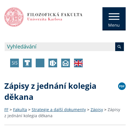
Zápisy z jednání kolegia
děkana
FF
>
Fakulta
>
Strategie a další dokumenty
>
Zápisy
>
Zápisy
z jednání kolegia děkana