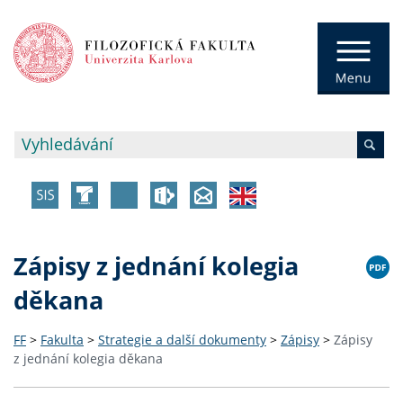
Zápisy z jednání kolegia
děkana
FF
>
Fakulta
>
Strategie a další dokumenty
>
Zápisy
>
Zápisy
z jednání kolegia děkana