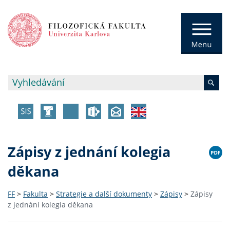
Zápisy z jednání kolegia
děkana
FF
>
Fakulta
>
Strategie a další dokumenty
>
Zápisy
>
Zápisy
z jednání kolegia děkana