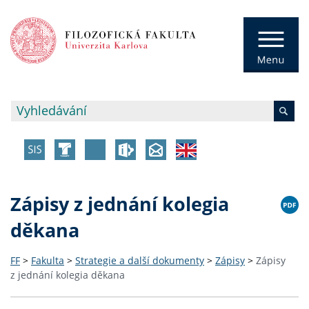
Zápisy z jednání kolegia
děkana
FF
>
Fakulta
>
Strategie a další dokumenty
>
Zápisy
>
Zápisy
z jednání kolegia děkana