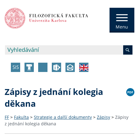
Zápisy z jednání kolegia
děkana
FF
>
Fakulta
>
Strategie a další dokumenty
>
Zápisy
>
Zápisy
z jednání kolegia děkana