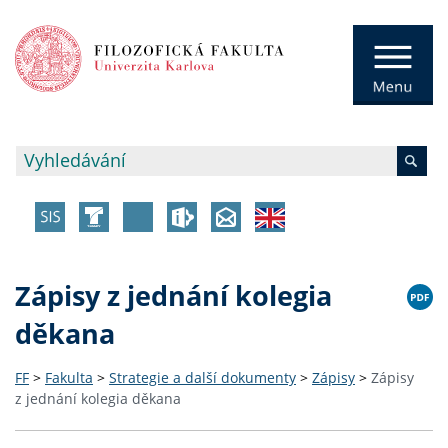
Zápisy z jednání kolegia
děkana
FF
>
Fakulta
>
Strategie a další dokumenty
>
Zápisy
>
Zápisy
z jednání kolegia děkana