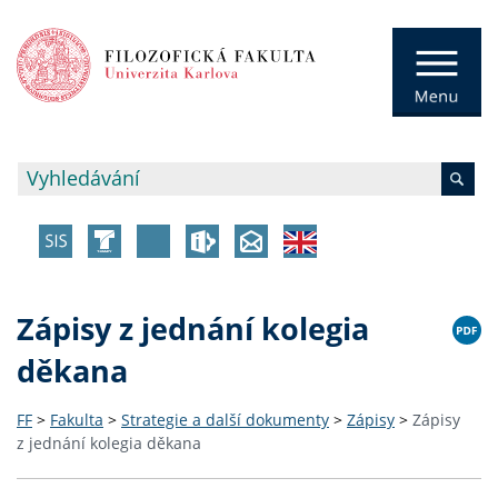
Zápisy z jednání kolegia
děkana
FF
>
Fakulta
>
Strategie a další dokumenty
>
Zápisy
>
Zápisy
z jednání kolegia děkana