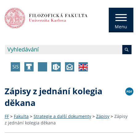
Zápisy z jednání kolegia
děkana
FF
>
Fakulta
>
Strategie a další dokumenty
>
Zápisy
>
Zápisy
z jednání kolegia děkana