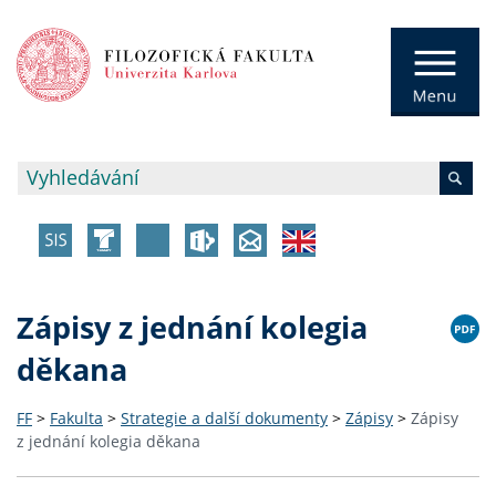
Zápisy z jednání kolegia
děkana
FF
>
Fakulta
>
Strategie a další dokumenty
>
Zápisy
>
Zápisy
z jednání kolegia děkana