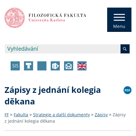
Zápisy z jednání kolegia
děkana
FF
>
Fakulta
>
Strategie a další dokumenty
>
Zápisy
>
Zápisy
z jednání kolegia děkana