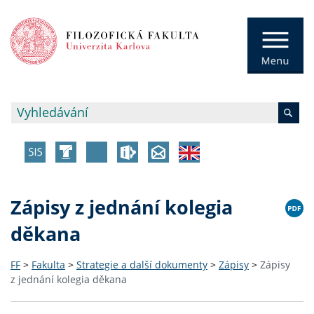
Zápisy z jednání kolegia
děkana
FF
>
Fakulta
>
Strategie a další dokumenty
>
Zápisy
>
Zápisy
z jednání kolegia děkana