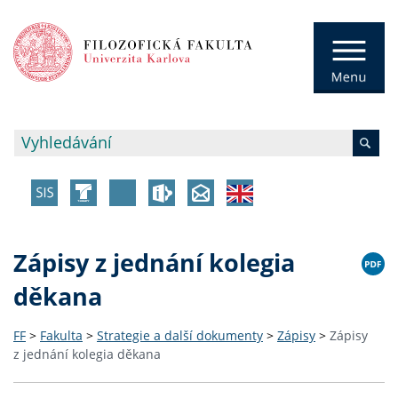
Zápisy z jednání kolegia
děkana
FF
>
Fakulta
>
Strategie a další dokumenty
>
Zápisy
>
Zápisy
z jednání kolegia děkana