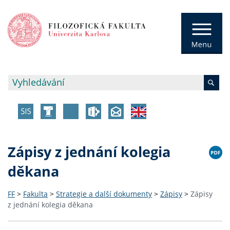
Zápisy z jednání kolegia
děkana
FF
>
Fakulta
>
Strategie a další dokumenty
>
Zápisy
>
Zápisy
z jednání kolegia děkana