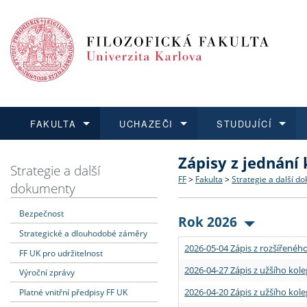
FAKULTA
UCHAZEČI
STUDUJÍCÍ
Zápisy z jednání
FAKULTA
UCHAZEČI
STUDUJÍCÍ
VĚDA A VÝZKUM
ZAHRANIČÍ
Struktura a historie
Co studovat a jak se přihlá
Bakalářské a magisterské
O vědě a výzkumu na FF
Aktuální nabídky a výběrov
Strategie a další
FF
>
Fakulta
>
Strategie a další d
dokumenty
Dozvědět se více
Podat přihlášku
Dozvědět se více
Dozvědět se více
Dozvědět se více
Strategie a další dokumen
Učitelské studijní program
Doktorské studium
Akademické kvalifikace
Vyjíždějící studenti
Bezpečnost
Rok 2026
Strategické a dlouhodobé záměry
Podpora a benefity pro z
Informace k průběhu přijím
Rigorózní řízení
Granty a projekty
Přijíždějící studenti
2026-05-04 Zápis z rozšířeného
FF UK pro udržitelnost
Absolventi fakulty
Vyjíždějící zaměstnanci
2026-04-27 Zápis z užšího kole
Výroční zprávy
2026-04-20 Zápis z užšího kole
Platné vnitřní předpisy FF UK
Fakultní školy FF UK