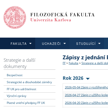
FAKULTA
UCHAZEČI
STUDUJÍCÍ
Zápisy z jednání
FAKULTA
UCHAZEČI
STUDUJÍCÍ
VĚDA A VÝZKUM
ZAHRANIČÍ
Struktura a historie
Co studovat a jak se přihlá
Bakalářské a magisterské
O vědě a výzkumu na FF
Aktuální nabídky a výběrov
Strategie a další
FF
>
Fakulta
>
Strategie a další d
dokumenty
Dozvědět se více
Podat přihlášku
Dozvědět se více
Dozvědět se více
Dozvědět se více
Strategie a další dokumen
Učitelské studijní program
Doktorské studium
Akademické kvalifikace
Vyjíždějící studenti
Bezpečnost
Rok 2026
Strategické a dlouhodobé záměry
Podpora a benefity pro z
Informace k průběhu přijím
Rigorózní řízení
Granty a projekty
Přijíždějící studenti
2026-05-04 Zápis z rozšířeného
FF UK pro udržitelnost
Absolventi fakulty
Vyjíždějící zaměstnanci
2026-04-27 Zápis z užšího kole
Výroční zprávy
2026-04-20 Zápis z užšího kole
Platné vnitřní předpisy FF UK
Fakultní školy FF UK