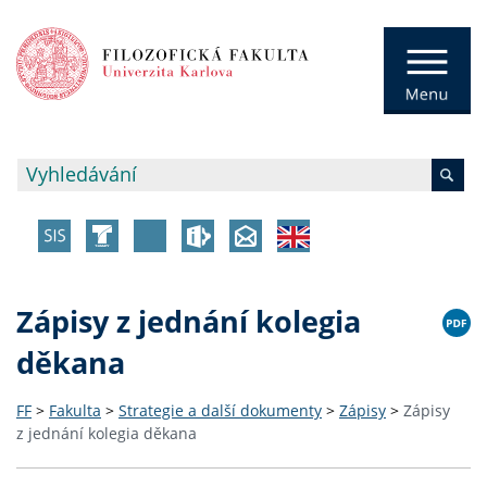
Zápisy z jednání kolegia
děkana
FF
>
Fakulta
>
Strategie a další dokumenty
>
Zápisy
>
Zápisy
z jednání kolegia děkana