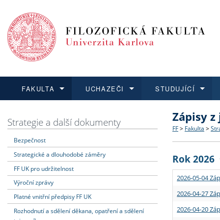
FAKULTA
UCHAZEČI
STUDUJÍCÍ
Zápisy z
FAKULTA
UCHAZEČI
STUDUJÍCÍ
VĚDA A VÝZKUM
ZAHRANIČÍ
Struktura a
Co studova
Bakalářsk
O vědě a 
Aktuální n
Strategie a další dokumenty
FF
>
Fakulta
>
Str
Bezpečnost
Dozvědět se více
Podat přihlášku
Dozvědět se více
Dozvědět se více
Dozvědět se více
Strategie 
Učitelské 
Doktorské
Akademické
Vyjíždějící
Strategické a dlouhodobé záměry
Rok 2026
Podpora a
Informace 
Rigorózní 
Granty a p
Přijíždějíc
FF UK pro udržitelnost
2026-05-04 Záp
Výroční zprávy
Absolventi
Vyjíždějíc
2026-04-27 Záp
Platné vnitřní předpisy FF UK
2026-04-20 Záp
Rozhodnutí a sdělení děkana, opatření a sdělení
Fakultní š