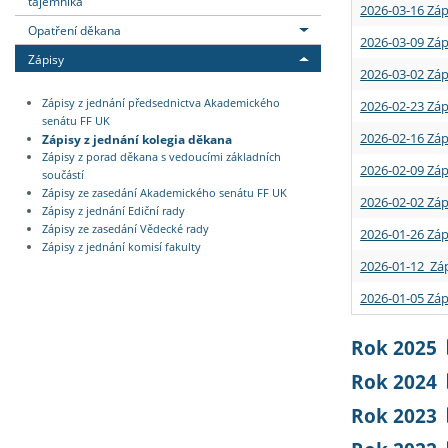
tajemníka
2026-03-16 Záp
Opatření děkana
2026-03-09 Záp
Zápisy
2026-03-02 Záp
Zápisy z jednání předsednictva Akademického
2026-02-23 Záp
senátu FF UK
2026-02-16 Záp
Zápisy z jednání kolegia děkana
Zápisy z porad děkana s vedoucími základních
2026-02-09 Záp
součástí
Zápisy ze zasedání Akademického senátu FF UK
2026-02-02 Záp
Zápisy z jednání Ediční rady
Zápisy ze zasedání Vědecké rady
2026-01-26 Záp
Zápisy z jednání komisí fakulty
2026-01-12 Záp
2026-01-05 Záp
Rok 2025
Rok 2024
Rok 2023