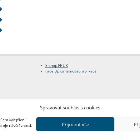
E-shop FF UK
Face Up oznamovací aplikace
Spravovat souhlas s cookies
cílem vylepšení
Přijmout vše
Př
droje návštěvnosti.
Copyright © FF UK 2026
Design:
Red Peppers