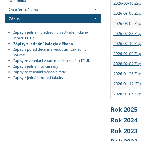
tajemníka
2026-03-16 Záp
Opatření děkana
2026-03-09 Záp
Zápisy
2026-03-02 Záp
Zápisy z jednání předsednictva Akademického
2026-02-23 Záp
senátu FF UK
2026-02-16 Záp
Zápisy z jednání kolegia děkana
Zápisy z porad děkana s vedoucími základních
2026-02-09 Záp
součástí
Zápisy ze zasedání Akademického senátu FF UK
2026-02-02 Záp
Zápisy z jednání Ediční rady
Zápisy ze zasedání Vědecké rady
2026-01-26 Záp
Zápisy z jednání komisí fakulty
2026-01-12 Záp
2026-01-05 Záp
Rok 2025
Rok 2024
Rok 2023