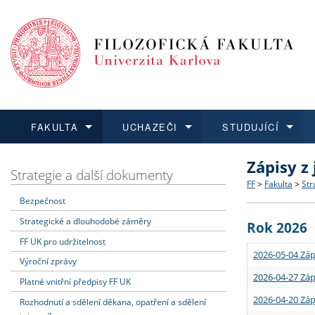
FAKULTA
UCHAZEČI
STUDUJÍCÍ
Zápisy z
FAKULTA
UCHAZEČI
STUDUJÍCÍ
VĚDA A VÝZKUM
ZAHRANIČÍ
Struktura a
Co studova
Bakalářsk
O vědě a 
Aktuální n
Strategie a další dokumenty
FF
>
Fakulta
>
Str
Bezpečnost
Dozvědět se více
Podat přihlášku
Dozvědět se více
Dozvědět se více
Dozvědět se více
Strategie 
Učitelské 
Doktorské
Akademické
Vyjíždějící
Strategické a dlouhodobé záměry
Rok 2026
Podpora a
Informace 
Rigorózní 
Granty a p
Přijíždějíc
FF UK pro udržitelnost
2026-05-04 Záp
Výroční zprávy
Absolventi
Vyjíždějíc
2026-04-27 Záp
Platné vnitřní předpisy FF UK
2026-04-20 Záp
Rozhodnutí a sdělení děkana, opatření a sdělení
Fakultní š