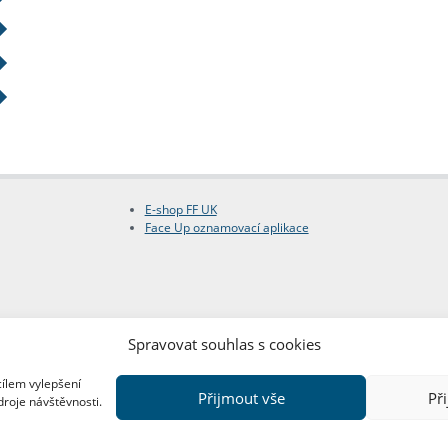
E-shop FF UK
Face Up oznamovací aplikace
Spravovat souhlas s cookies
cílem vylepšení
Přijmout vše
Př
droje návštěvnosti.
Copyright © FF UK 2026
Design:
Red Peppers