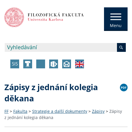
Zápisy z jednání kolegia
děkana
FF
>
Fakulta
>
Strategie a další dokumenty
>
Zápisy
>
Zápisy
z jednání kolegia děkana