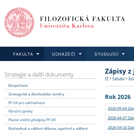
FAKULTA
UCHAZEČI
STUDUJÍCÍ
Zápisy z
FAKULTA
UCHAZEČI
STUDUJÍCÍ
VĚDA A VÝZKUM
ZAHRANIČÍ
Struktura a
Co studova
Bakalářsk
O vědě a 
Aktuální n
Strategie a další dokumenty
FF
>
Fakulta
>
Str
Bezpečnost
Dozvědět se více
Podat přihlášku
Dozvědět se více
Dozvědět se více
Dozvědět se více
Strategie 
Učitelské 
Doktorské
Akademické
Vyjíždějící
Strategické a dlouhodobé záměry
Rok 2026
Podpora a
Informace 
Rigorózní 
Granty a p
Přijíždějíc
FF UK pro udržitelnost
2026-05-04 Záp
Výroční zprávy
Absolventi
Vyjíždějíc
2026-04-27 Záp
Platné vnitřní předpisy FF UK
2026-04-20 Záp
Rozhodnutí a sdělení děkana, opatření a sdělení
Fakultní š