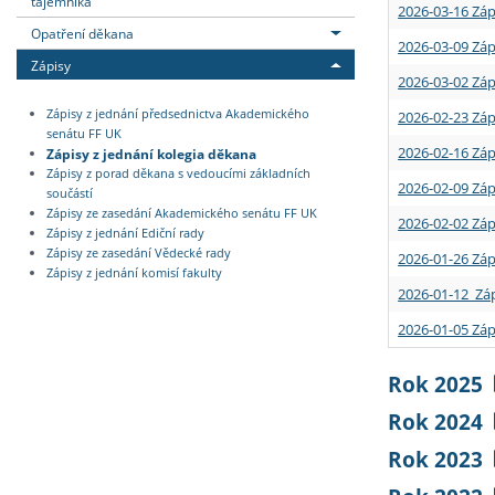
tajemníka
2026-03-16 Záp
Opatření děkana
2026-03-09 Záp
Zápisy
2026-03-02 Záp
Zápisy z jednání předsednictva Akademického
2026-02-23 Záp
senátu FF UK
2026-02-16 Záp
Zápisy z jednání kolegia děkana
Zápisy z porad děkana s vedoucími základních
2026-02-09 Záp
součástí
Zápisy ze zasedání Akademického senátu FF UK
2026-02-02 Záp
Zápisy z jednání Ediční rady
Zápisy ze zasedání Vědecké rady
2026-01-26 Záp
Zápisy z jednání komisí fakulty
2026-01-12 Záp
2026-01-05 Záp
Rok 2025
Rok 2024
Rok 2023