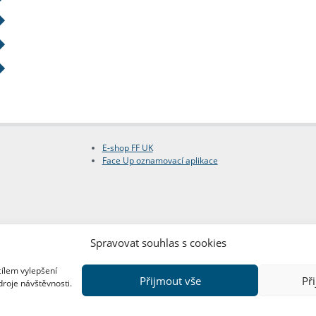
E-shop FF UK
Face Up oznamovací aplikace
Spravovat souhlas s cookies
cílem vylepšení
Přijmout vše
Př
droje návštěvnosti.
Copyright © FF UK 2026
Design:
Red Peppers