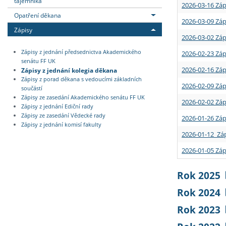
tajemníka
2026-03-16 Záp
Opatření děkana
2026-03-09 Záp
Zápisy
2026-03-02 Záp
Zápisy z jednání předsednictva Akademického
2026-02-23 Záp
senátu FF UK
2026-02-16 Záp
Zápisy z jednání kolegia děkana
Zápisy z porad děkana s vedoucími základních
2026-02-09 Záp
součástí
Zápisy ze zasedání Akademického senátu FF UK
2026-02-02 Záp
Zápisy z jednání Ediční rady
Zápisy ze zasedání Vědecké rady
2026-01-26 Záp
Zápisy z jednání komisí fakulty
2026-01-12 Záp
2026-01-05 Záp
Rok 2025
Rok 2024
Rok 2023