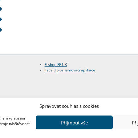
E-shop FF UK
Face Up oznamovací aplikace
Spravovat souhlas s cookies
cílem vylepšení
Přijmout vše
Př
droje návštěvnosti.
Copyright © FF UK 2026
Design:
Red Peppers