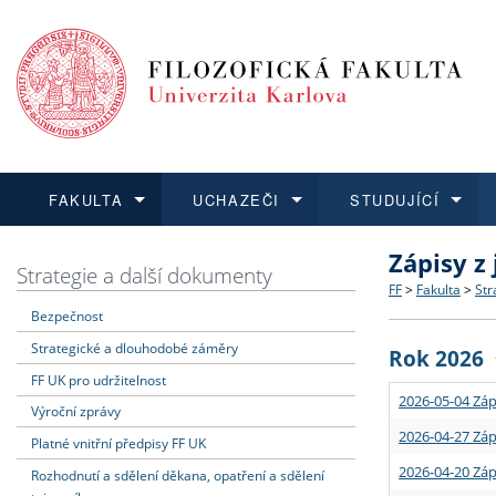
FAKULTA
UCHAZEČI
STUDUJÍCÍ
Zápisy z
FAKULTA
UCHAZEČI
STUDUJÍCÍ
VĚDA A VÝZKUM
ZAHRANIČÍ
Struktura a
Co studova
Bakalářsk
O vědě a 
Aktuální n
Strategie a další dokumenty
FF
>
Fakulta
>
Str
Bezpečnost
Dozvědět se více
Podat přihlášku
Dozvědět se více
Dozvědět se více
Dozvědět se více
Strategie 
Učitelské 
Doktorské
Akademické
Vyjíždějící
Strategické a dlouhodobé záměry
Rok 2026
Podpora a
Informace 
Rigorózní 
Granty a p
Přijíždějíc
FF UK pro udržitelnost
2026-05-04 Záp
Výroční zprávy
Absolventi
Vyjíždějíc
2026-04-27 Záp
Platné vnitřní předpisy FF UK
2026-04-20 Záp
Rozhodnutí a sdělení děkana, opatření a sdělení
Fakultní š