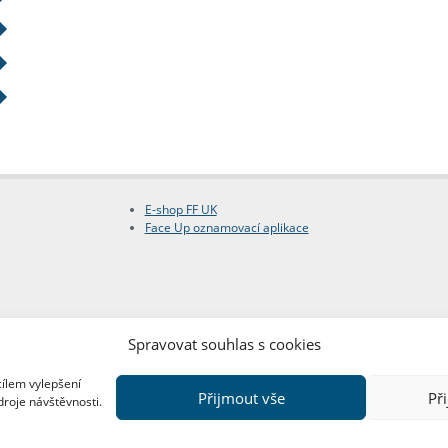
E-shop FF UK
Face Up oznamovací aplikace
Spravovat souhlas s cookies
cílem vylepšení
Přijmout vše
Př
droje návštěvnosti.
Copyright © FF UK 2026
Design:
Red Peppers