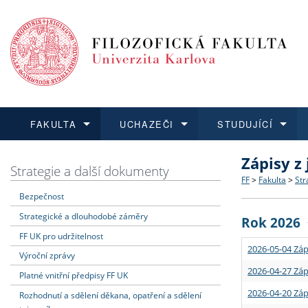
FAKULTA
UCHAZEČI
STUDUJÍCÍ
Zápisy z
FAKULTA
UCHAZEČI
STUDUJÍCÍ
VĚDA A VÝZKUM
ZAHRANIČÍ
Struktura a
Co studova
Bakalářsk
O vědě a 
Aktuální n
Strategie a další dokumenty
FF
>
Fakulta
>
Str
Bezpečnost
Dozvědět se více
Podat přihlášku
Dozvědět se více
Dozvědět se více
Dozvědět se více
Strategie 
Učitelské 
Doktorské
Akademické
Vyjíždějící
Strategické a dlouhodobé záměry
Rok 2026
Podpora a
Informace 
Rigorózní 
Granty a p
Přijíždějíc
FF UK pro udržitelnost
2026-05-04 Záp
Výroční zprávy
Absolventi
Vyjíždějíc
2026-04-27 Záp
Platné vnitřní předpisy FF UK
2026-04-20 Záp
Rozhodnutí a sdělení děkana, opatření a sdělení
Fakultní š