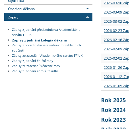
tajemníka
2026-03-16 Záp
Opatření děkana
2026-03-09 Záp
Zápisy
2026-03-02 Záp
Zápisy z jednání předsednictva Akademického
2026-02-23 Záp
senátu FF UK
2026-02-16 Záp
Zápisy z jednání kolegia děkana
Zápisy z porad děkana s vedoucími základních
2026-02-09 Záp
součástí
Zápisy ze zasedání Akademického senátu FF UK
2026-02-02 Záp
Zápisy z jednání Ediční rady
Zápisy ze zasedání Vědecké rady
2026-01-26 Záp
Zápisy z jednání komisí fakulty
2026-01-12 Záp
2026-01-05 Záp
Rok 2025
Rok 2024
Rok 2023