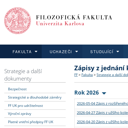
FAKULTA
UCHAZEČI
STUDUJÍCÍ
Zápisy z jednání
FAKULTA
UCHAZEČI
STUDUJÍCÍ
VĚDA A VÝZKUM
ZAHRANIČÍ
Struktura a historie
Co studovat a jak se přihlá
Bakalářské a magisterské
O vědě a výzkumu na FF
Aktuální nabídky a výběrov
Strategie a další
FF
>
Fakulta
>
Strategie a další d
dokumenty
Dozvědět se více
Podat přihlášku
Dozvědět se více
Dozvědět se více
Dozvědět se více
Strategie a další dokumen
Učitelské studijní program
Doktorské studium
Akademické kvalifikace
Vyjíždějící studenti
Bezpečnost
Rok 2026
Strategické a dlouhodobé záměry
Podpora a benefity pro z
Informace k průběhu přijím
Rigorózní řízení
Granty a projekty
Přijíždějící studenti
2026-05-04 Zápis z rozšířeného
FF UK pro udržitelnost
Absolventi fakulty
Vyjíždějící zaměstnanci
2026-04-27 Zápis z užšího kole
Výroční zprávy
2026-04-20 Zápis z užšího kole
Platné vnitřní předpisy FF UK
Fakultní školy FF UK