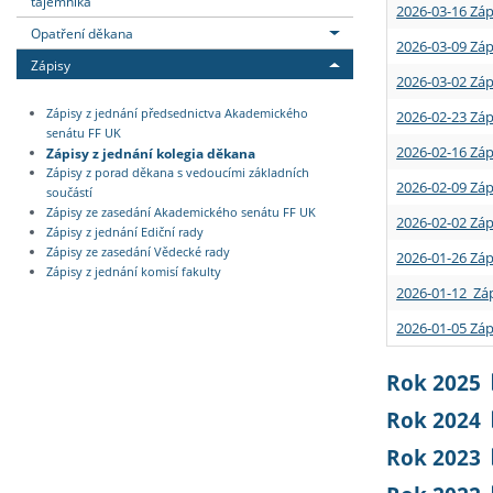
tajemníka
2026-03-16 Záp
Opatření děkana
2026-03-09 Záp
Zápisy
2026-03-02 Záp
Zápisy z jednání předsednictva Akademického
2026-02-23 Záp
senátu FF UK
2026-02-16 Záp
Zápisy z jednání kolegia děkana
Zápisy z porad děkana s vedoucími základních
2026-02-09 Záp
součástí
Zápisy ze zasedání Akademického senátu FF UK
2026-02-02 Záp
Zápisy z jednání Ediční rady
Zápisy ze zasedání Vědecké rady
2026-01-26 Záp
Zápisy z jednání komisí fakulty
2026-01-12 Záp
2026-01-05 Záp
Rok 2025
Rok 2024
Rok 2023