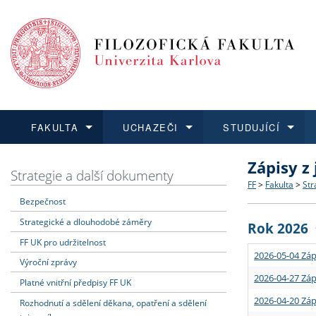
FAKULTA
UCHAZEČI
STUDUJÍCÍ
Zápisy z
FAKULTA
UCHAZEČI
STUDUJÍCÍ
VĚDA A VÝZKUM
ZAHRANIČÍ
Struktura a
Co studova
Bakalářsk
O vědě a 
Aktuální n
Strategie a další dokumenty
FF
>
Fakulta
>
Str
Bezpečnost
Dozvědět se více
Podat přihlášku
Dozvědět se více
Dozvědět se více
Dozvědět se více
Strategie 
Učitelské 
Doktorské
Akademické
Vyjíždějící
Strategické a dlouhodobé záměry
Rok 2026
Podpora a
Informace 
Rigorózní 
Granty a p
Přijíždějíc
FF UK pro udržitelnost
2026-05-04 Záp
Výroční zprávy
Absolventi
Vyjíždějíc
2026-04-27 Záp
Platné vnitřní předpisy FF UK
2026-04-20 Záp
Rozhodnutí a sdělení děkana, opatření a sdělení
Fakultní š