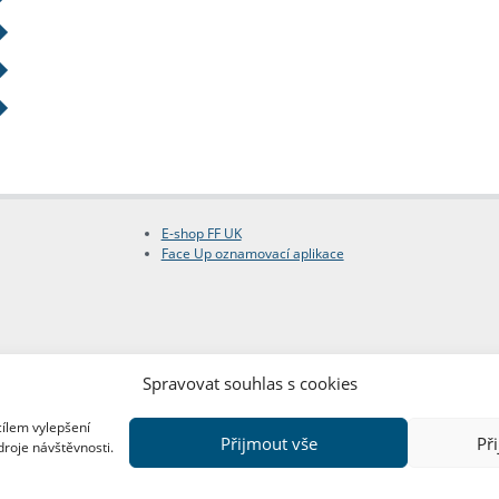
E-shop FF UK
Face Up oznamovací aplikace
Spravovat souhlas s cookies
cílem vylepšení
Přijmout vše
Př
droje návštěvnosti.
Copyright © FF UK 2026
Design:
Red Peppers