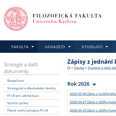
FAKULTA
UCHAZEČI
STUDUJÍCÍ
Zápisy z jednání
FAKULTA
UCHAZEČI
STUDUJÍCÍ
VĚDA A VÝZKUM
ZAHRANIČÍ
Struktura a historie
Co studovat a jak se přihlá
Bakalářské a magisterské
O vědě a výzkumu na FF
Aktuální nabídky a výběrov
Strategie a další
FF
>
Fakulta
>
Strategie a další d
dokumenty
Dozvědět se více
Podat přihlášku
Dozvědět se více
Dozvědět se více
Dozvědět se více
Strategie a další dokumen
Učitelské studijní program
Doktorské studium
Akademické kvalifikace
Vyjíždějící studenti
Bezpečnost
Rok 2026
Strategické a dlouhodobé záměry
Podpora a benefity pro z
Informace k průběhu přijí
Rigorózní řízení
Granty a projekty
Přijíždějící studenti
2026-05-04 Zápis z rozšířeného
FF UK pro udržitelnost
Absolventi fakulty
Vyjíždějící zaměstnanci
2026-04-27 Zápis z užšího kole
Výroční zprávy
2026-04-20 Zápis z užšího kole
Platné vnitřní předpisy FF UK
Fakultní školy FF UK