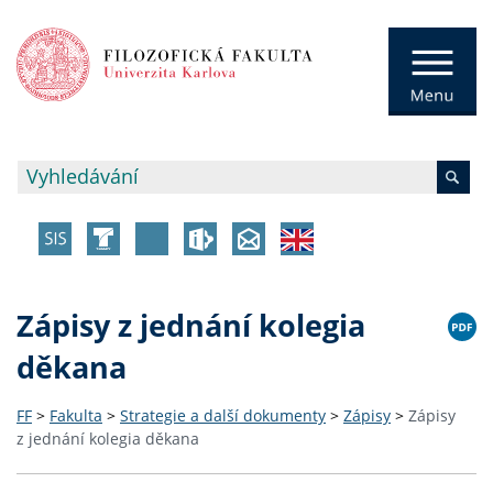
Zápisy z jednání kolegia
děkana
FF
>
Fakulta
>
Strategie a další dokumenty
>
Zápisy
>
Zápisy
z jednání kolegia děkana