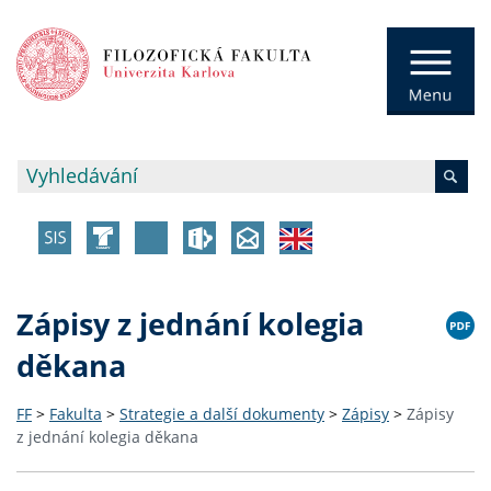
Zápisy z jednání kolegia
děkana
FF
>
Fakulta
>
Strategie a další dokumenty
>
Zápisy
>
Zápisy
z jednání kolegia děkana