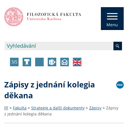
Zápisy z jednání kolegia
děkana
FF
>
Fakulta
>
Strategie a další dokumenty
>
Zápisy
>
Zápisy
z jednání kolegia děkana