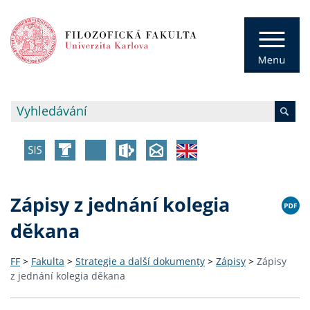
Zápisy z jednání kolegia
děkana
FF
>
Fakulta
>
Strategie a další dokumenty
>
Zápisy
>
Zápisy
z jednání kolegia děkana