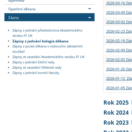
tajemníka
2026-03-16 Záp
Opatření děkana
2026-03-09 Záp
Zápisy
2026-03-02 Záp
Zápisy z jednání předsednictva Akademického
2026-02-23 Záp
senátu FF UK
2026-02-16 Záp
Zápisy z jednání kolegia děkana
Zápisy z porad děkana s vedoucími základních
2026-02-09 Záp
součástí
Zápisy ze zasedání Akademického senátu FF UK
2026-02-02 Záp
Zápisy z jednání Ediční rady
Zápisy ze zasedání Vědecké rady
2026-01-26 Záp
Zápisy z jednání komisí fakulty
2026-01-12 Záp
2026-01-05 Záp
Rok 2025
Rok 2024
Rok 2023