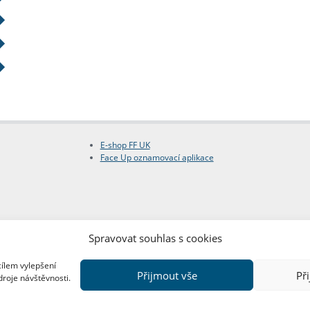
E-shop FF UK
Face Up oznamovací aplikace
Spravovat souhlas s cookies
cílem vylepšení
Přijmout vše
Př
droje návštěvnosti.
Copyright © FF UK 2026
Design:
Red Peppers