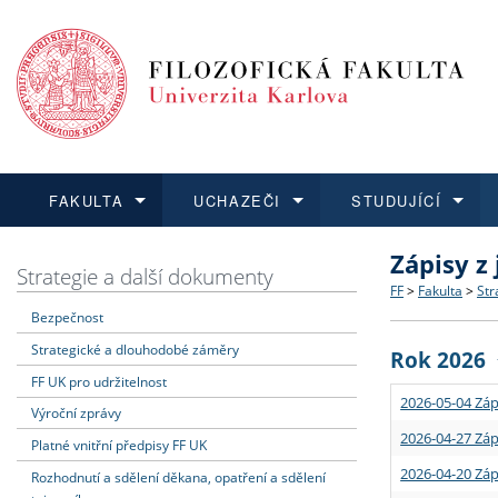
FAKULTA
UCHAZEČI
STUDUJÍCÍ
Zápisy z
FAKULTA
UCHAZEČI
STUDUJÍCÍ
VĚDA A VÝZKUM
ZAHRANIČÍ
Struktura a
Co studova
Bakalářsk
O vědě a 
Aktuální n
Strategie a další dokumenty
FF
>
Fakulta
>
Str
Bezpečnost
Dozvědět se více
Podat přihlášku
Dozvědět se více
Dozvědět se více
Dozvědět se více
Strategie 
Učitelské 
Doktorské
Akademické
Vyjíždějící
Strategické a dlouhodobé záměry
Rok 2026
Podpora a
Informace 
Rigorózní 
Granty a p
Přijíždějíc
FF UK pro udržitelnost
2026-05-04 Záp
Výroční zprávy
Absolventi
Vyjíždějíc
2026-04-27 Záp
Platné vnitřní předpisy FF UK
2026-04-20 Záp
Rozhodnutí a sdělení děkana, opatření a sdělení
Fakultní š