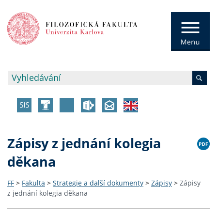
Zápisy z jednání kolegia
děkana
FF
>
Fakulta
>
Strategie a další dokumenty
>
Zápisy
>
Zápisy
z jednání kolegia děkana