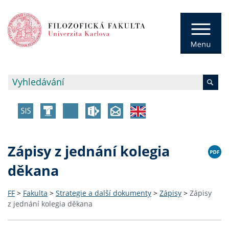
Zápisy z jednání kolegia
děkana
FF
>
Fakulta
>
Strategie a další dokumenty
>
Zápisy
>
Zápisy
z jednání kolegia děkana