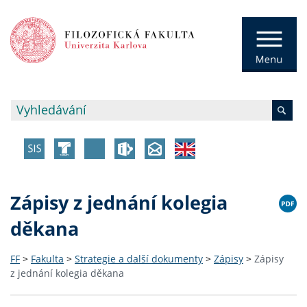
Zápisy z jednání kolegia
děkana
FF
>
Fakulta
>
Strategie a další dokumenty
>
Zápisy
>
Zápisy
z jednání kolegia děkana