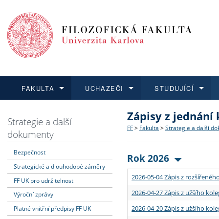
FAKULTA
UCHAZEČI
STUDUJÍCÍ
Zápisy z jednání
FAKULTA
UCHAZEČI
STUDUJÍCÍ
VĚDA A VÝZKUM
ZAHRANIČÍ
Struktura a historie
Co studovat a jak se přihlá
Bakalářské a magisterské
O vědě a výzkumu na FF
Aktuální nabídky a výběrov
Strategie a další
FF
>
Fakulta
>
Strategie a další d
dokumenty
Dozvědět se více
Podat přihlášku
Dozvědět se více
Dozvědět se více
Dozvědět se více
Strategie a další dokumen
Učitelské studijní program
Doktorské studium
Akademické kvalifikace
Vyjíždějící studenti
Bezpečnost
Rok 2026
Strategické a dlouhodobé záměry
Podpora a benefity pro z
Informace k průběhu přijí
Rigorózní řízení
Granty a projekty
Přijíždějící studenti
2026-05-04 Zápis z rozšířeného
FF UK pro udržitelnost
Absolventi fakulty
Vyjíždějící zaměstnanci
2026-04-27 Zápis z užšího kole
Výroční zprávy
2026-04-20 Zápis z užšího kole
Platné vnitřní předpisy FF UK
Fakultní školy FF UK