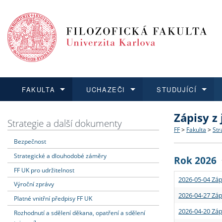
FAKULTA
UCHAZEČI
STUDUJÍCÍ
Zápisy z
FAKULTA
UCHAZEČI
STUDUJÍCÍ
VĚDA A VÝZKUM
ZAHRANIČÍ
Struktura a
Co studova
Bakalářsk
O vědě a 
Aktuální n
Strategie a další dokumenty
FF
>
Fakulta
>
Str
Bezpečnost
Dozvědět se více
Podat přihlášku
Dozvědět se více
Dozvědět se více
Dozvědět se více
Strategie 
Učitelské 
Doktorské
Akademické
Vyjíždějící
Strategické a dlouhodobé záměry
Rok 2026
Podpora a
Informace 
Rigorózní 
Granty a p
Přijíždějíc
FF UK pro udržitelnost
2026-05-04 Záp
Výroční zprávy
Absolventi
Vyjíždějíc
2026-04-27 Záp
Platné vnitřní předpisy FF UK
2026-04-20 Záp
Rozhodnutí a sdělení děkana, opatření a sdělení
Fakultní š