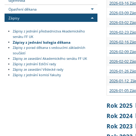
tajemníka
2026-03-16 Záp
Opatření děkana
2026-03-09 Záp
Zápisy
2026-03-02 Záp
Zápisy z jednání předsednictva Akademického
2026-02-23 Záp
senátu FF UK
2026-02-16 Záp
Zápisy z jednání kolegia děkana
Zápisy z porad děkana s vedoucími základních
2026-02-09 Záp
součástí
Zápisy ze zasedání Akademického senátu FF UK
2026-02-02 Záp
Zápisy z jednání Ediční rady
Zápisy ze zasedání Vědecké rady
2026-01-26 Záp
Zápisy z jednání komisí fakulty
2026-01-12 Záp
2026-01-05 Záp
Rok 2025
Rok 2024
Rok 2023