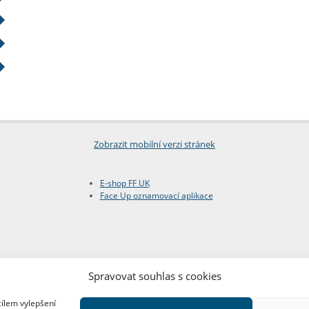
Zobrazit mobilní verzi stránek
E-shop FF UK
Face Up oznamovací aplikace
Spravovat souhlas s cookies
cílem vylepšení