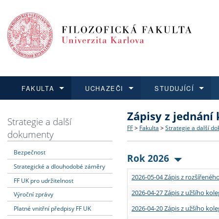
FAKULTA
UCHAZEČI
STUDUJÍCÍ
Zápisy z jednání
FAKULTA
UCHAZEČI
STUDUJÍCÍ
VĚDA A VÝZKUM
ZAHRANIČÍ
Struktura a historie
Co studovat a jak se přihlá
Bakalářské a magisterské
O vědě a výzkumu na FF
Aktuální nabídky a výběrov
Strategie a další
FF
>
Fakulta
>
Strategie a další d
dokumenty
Dozvědět se více
Podat přihlášku
Dozvědět se více
Dozvědět se více
Dozvědět se více
Strategie a další dokumen
Učitelské studijní program
Doktorské studium
Akademické kvalifikace
Vyjíždějící studenti
Bezpečnost
Rok 2026
Strategické a dlouhodobé záměry
Podpora a benefity pro z
Informace k průběhu přijím
Rigorózní řízení
Granty a projekty
Přijíždějící studenti
2026-05-04 Zápis z rozšířeného
FF UK pro udržitelnost
Absolventi fakulty
Vyjíždějící zaměstnanci
2026-04-27 Zápis z užšího kole
Výroční zprávy
2026-04-20 Zápis z užšího kole
Platné vnitřní předpisy FF UK
Fakultní školy FF UK