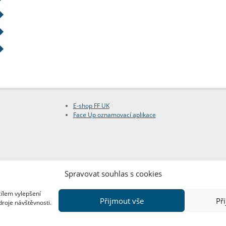
E-shop FF UK
Face Up oznamovací aplikace
Spravovat souhlas s cookies
cílem vylepšení
Přijmout vše
Př
droje návštěvnosti.
Copyright © FF UK 2026
Design:
Red Peppers