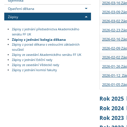
tajemníka
2026-03-16 Záp
Opatření děkana
2026-03-09 Záp
Zápisy
2026-03-02 Záp
Zápisy z jednání předsednictva Akademického
2026-02-23 Záp
senátu FF UK
2026-02-16 Záp
Zápisy z jednání kolegia děkana
Zápisy z porad děkana s vedoucími základních
2026-02-09 Záp
součástí
Zápisy ze zasedání Akademického senátu FF UK
2026-02-02 Záp
Zápisy z jednání Ediční rady
Zápisy ze zasedání Vědecké rady
2026-01-26 Záp
Zápisy z jednání komisí fakulty
2026-01-12 Záp
2026-01-05 Záp
Rok 2025
Rok 2024
Rok 2023