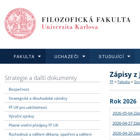
FAKULTA
UCHAZEČI
STUDUJÍCÍ
Zápisy z
FAKULTA
UCHAZEČI
STUDUJÍCÍ
VĚDA A VÝZKUM
ZAHRANIČÍ
Struktura a
Co studova
Bakalářsk
O vědě a 
Aktuální n
Strategie a další dokumenty
FF
>
Fakulta
>
Str
Bezpečnost
Dozvědět se více
Podat přihlášku
Dozvědět se více
Dozvědět se více
Dozvědět se více
Strategie 
Učitelské 
Doktorské
Akademické
Vyjíždějící
Strategické a dlouhodobé záměry
Rok 2026
Podpora a
Informace 
Rigorózní 
Granty a p
Přijíždějíc
FF UK pro udržitelnost
2026-05-04 Záp
Výroční zprávy
Absolventi
Vyjíždějíc
2026-04-27 Záp
Platné vnitřní předpisy FF UK
2026-04-20 Záp
Rozhodnutí a sdělení děkana, opatření a sdělení
Fakultní š