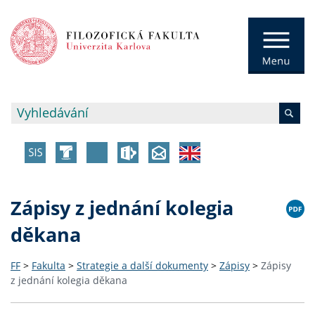
Zápisy z jednání kolegia
děkana
FF
>
Fakulta
>
Strategie a další dokumenty
>
Zápisy
>
Zápisy
z jednání kolegia děkana