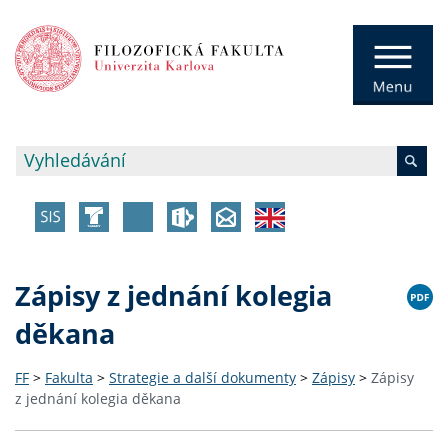
Zápisy z jednání kolegia
děkana
FF
>
Fakulta
>
Strategie a další dokumenty
>
Zápisy
>
Zápisy
z jednání kolegia děkana