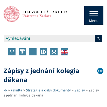
Zápisy z jednání kolegia
děkana
FF
>
Fakulta
>
Strategie a další dokumenty
>
Zápisy
>
Zápisy
z jednání kolegia děkana