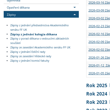
tajemníka
2026-03-16 Záp
Opatření děkana
2026-03-09 Záp
Zápisy
2026-03-02 Záp
Zápisy z jednání předsednictva Akademického
2026-02-23 Záp
senátu FF UK
2026-02-16 Záp
Zápisy z jednání kolegia děkana
Zápisy z porad děkana s vedoucími základních
2026-02-09 Záp
součástí
Zápisy ze zasedání Akademického senátu FF UK
2026-02-02 Záp
Zápisy z jednání Ediční rady
Zápisy ze zasedání Vědecké rady
2026-01-26 Záp
Zápisy z jednání komisí fakulty
2026-01-12 Záp
2026-01-05 Záp
Rok 2025
Rok 2024
Rok 2023