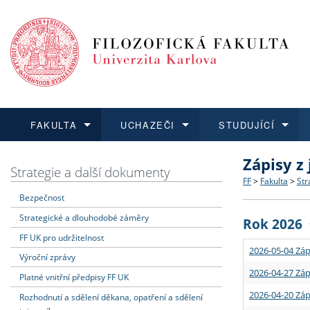
FAKULTA
UCHAZEČI
STUDUJÍCÍ
Zápisy z
FAKULTA
UCHAZEČI
STUDUJÍCÍ
VĚDA A VÝZKUM
ZAHRANIČÍ
Struktura a
Co studova
Bakalářsk
O vědě a 
Aktuální n
Strategie a další dokumenty
FF
>
Fakulta
>
Str
Bezpečnost
Dozvědět se více
Podat přihlášku
Dozvědět se více
Dozvědět se více
Dozvědět se více
Strategie 
Učitelské 
Doktorské
Akademické
Vyjíždějící
Strategické a dlouhodobé záměry
Rok 2026
Podpora a
Informace 
Rigorózní 
Granty a p
Přijíždějíc
FF UK pro udržitelnost
2026-05-04 Záp
Výroční zprávy
Absolventi
Vyjíždějíc
2026-04-27 Záp
Platné vnitřní předpisy FF UK
2026-04-20 Záp
Rozhodnutí a sdělení děkana, opatření a sdělení
Fakultní š