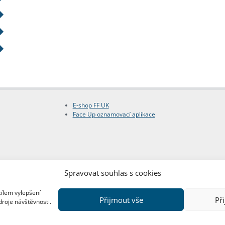
E-shop FF UK
Face Up oznamovací aplikace
Spravovat souhlas s cookies
cílem vylepšení
Přijmout vše
Př
droje návštěvnosti.
Copyright © FF UK 2026
Design:
Red Peppers