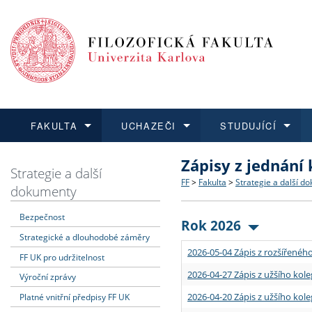
FAKULTA
UCHAZEČI
STUDUJÍCÍ
Zápisy z jednání
FAKULTA
UCHAZEČI
STUDUJÍCÍ
VĚDA A VÝZKUM
ZAHRANIČÍ
Struktura a historie
Co studovat a jak se přihlá
Bakalářské a magisterské
O vědě a výzkumu na FF
Aktuální nabídky a výběrov
Strategie a další
FF
>
Fakulta
>
Strategie a další d
dokumenty
Dozvědět se více
Podat přihlášku
Dozvědět se více
Dozvědět se více
Dozvědět se více
Strategie a další dokumen
Učitelské studijní program
Doktorské studium
Akademické kvalifikace
Vyjíždějící studenti
Bezpečnost
Rok 2026
Strategické a dlouhodobé záměry
Podpora a benefity pro z
Informace k průběhu přijím
Rigorózní řízení
Granty a projekty
Přijíždějící studenti
2026-05-04 Zápis z rozšířeného
FF UK pro udržitelnost
Absolventi fakulty
Vyjíždějící zaměstnanci
2026-04-27 Zápis z užšího kole
Výroční zprávy
2026-04-20 Zápis z užšího kole
Platné vnitřní předpisy FF UK
Fakultní školy FF UK