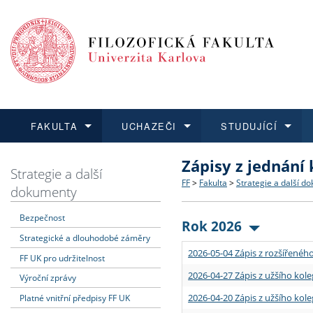
FAKULTA
UCHAZEČI
STUDUJÍCÍ
Zápisy z jednání
FAKULTA
UCHAZEČI
STUDUJÍCÍ
VĚDA A VÝZKUM
ZAHRANIČÍ
Struktura a historie
Co studovat a jak se přihlá
Bakalářské a magisterské
O vědě a výzkumu na FF
Aktuální nabídky a výběrov
Strategie a další
FF
>
Fakulta
>
Strategie a další d
dokumenty
Dozvědět se více
Podat přihlášku
Dozvědět se více
Dozvědět se více
Dozvědět se více
Strategie a další dokumen
Učitelské studijní program
Doktorské studium
Akademické kvalifikace
Vyjíždějící studenti
Bezpečnost
Rok 2026
Strategické a dlouhodobé záměry
Podpora a benefity pro z
Informace k průběhu přijím
Rigorózní řízení
Granty a projekty
Přijíždějící studenti
2026-05-04 Zápis z rozšířeného
FF UK pro udržitelnost
Absolventi fakulty
Vyjíždějící zaměstnanci
2026-04-27 Zápis z užšího kole
Výroční zprávy
2026-04-20 Zápis z užšího kole
Platné vnitřní předpisy FF UK
Fakultní školy FF UK